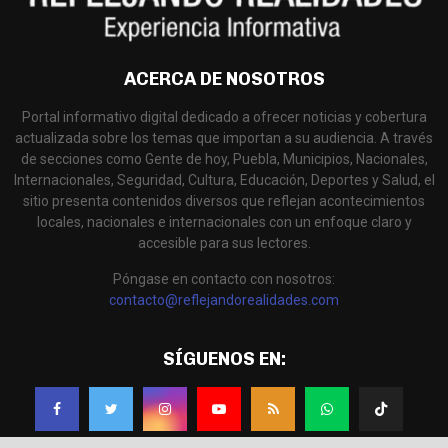
ACERCA DE NOSOTROS
Portal informativo digital dedicado a ofrecer noticias y cobertura
actualizada sobre los temas que importan a su audiencia. A través
de secciones como Gente de hoy, Puebla, Municipios, Nacionales,
Internacionales, Seguridad, Cultura, Educación, Deportes y Salud, el
sitio presenta contenidos diversos que reflejan acontecimientos
locales, nacionales e internacionales con un enfoque claro y
accesible para sus lectores.
Póngase en contacto con nosotros:
contacto@reflejandorealidades.com
SÍGUENOS EN: