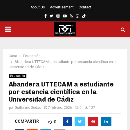
About Us
Advertisement
Contact
Facebook
Twitter
Instagram
Youtube
Rss
Whatsapp
MENÚ
PRINCIPAL
Casa
Educación
Abandera UTTECAM a estudiante por estancia científica en la
Universidad de Cádiz
Educación
Abandera UTTECAM a estudiante
por estancia científica en la
Universidad de Cádiz
por
Guillermo Sedas
7 febrero, 2026
0
127
COMPARTIR
0