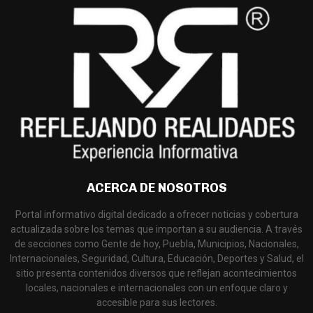
ACERCA DE NOSOTROS
Portal informativo digital dedicado a ofrecer noticias y cobertura
actualizada sobre los temas que importan a su audiencia. A través
de secciones como Gente de hoy, Puebla, Municipios, Nacionales,
Internacionales, Seguridad, Cultura, Educación, Deportes y Salud, el
sitio presenta contenidos diversos que reflejan acontecimientos
locales, nacionales e internacionales con un enfoque claro y
accesible para sus lectores.