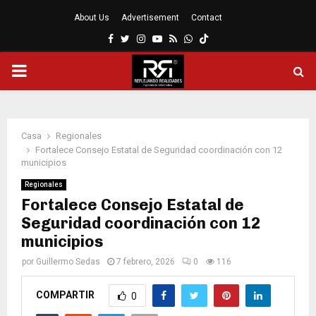
About Us
Advertisement
Contact
Facebook
Twitter
Instagram
Youtube
Rss
Whatsapp
MENÚ
PRINCIPAL
Casa
Regionales
Fortalece Consejo Estatal de Seguridad coordinación con 12
municipios
Regionales
Fortalece Consejo Estatal de
Seguridad coordinación con 12
municipios
por
Guillermo Sedas
7 febrero, 2026
0
116
COMPARTIR
0