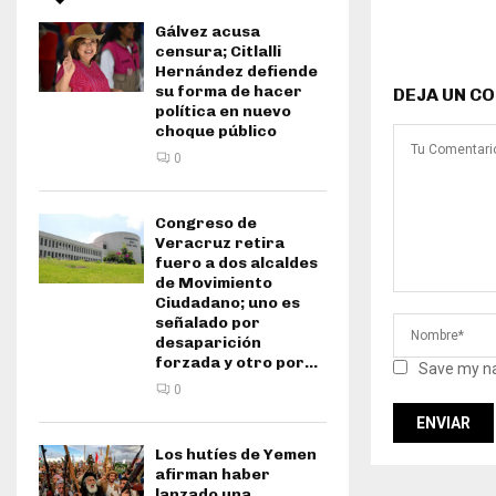
Gálvez acusa
censura; Citlalli
Hernández defiende
su forma de hacer
DEJA UN C
política en nuevo
choque público
0
Congreso de
Veracruz retira
fuero a dos alcaldes
de Movimiento
Ciudadano; uno es
señalado por
desaparición
forzada y otro por...
Save my na
0
Los hutíes de Yemen
afirman haber
lanzado una