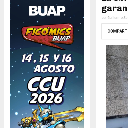
garant
por
Guillermo S
COMPART