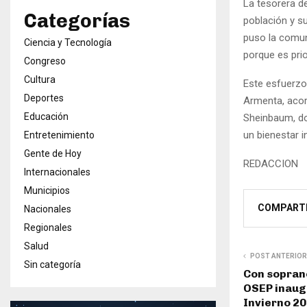
La tesorera de
Categorías
población y su
puso la comun
Ciencia y Tecnología
porque es prio
Congreso
Cultura
Este esfuerzo
Deportes
Armenta, acord
Educación
Sheinbaum, do
un bienestar i
Entretenimiento
Gente de Hoy
REDACCION
Internacionales
Municipios
COMPART
Nacionales
Regionales
Salud
POST ANTERIOR
Sin categoría
Con sopran
OSEP inaug
Invierno 2