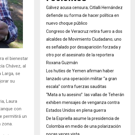
Gálvez acusa censura; Citlalli Hernández
defiende su forma de hacer política en
nuevo choque público
Congreso de Veracruz retira fuero a dos
alcaldes de Movimiento Ciudadano; uno
es señalado por desaparición forzada y
otro por el asesinato de la reportera
ra el bienestar
Roxana Guzmán
cía Chávez, al
Los hutíes de Yemen afirman haber
 Larga, se
lanzado una operación militar “a gran
jorar su
escala” contra fuerzas sauditas
“Mata a tu asesino”: las vallas de Teherán
ia, Laura
exhiben mensajes de venganza contra
 tanque con
Estados Unidos en plena guerra
e permitirá un
De la Espriella asume la presidencia de
a zona.
Colombia en medio de una polarización
pocas veces vista