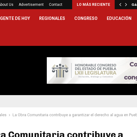
ina a Seattle en debut de…
About Us
Advertisement
Contact
LO MÁS RECIENTE
Gá
GENTE DE HOY
REGIONALES
CONGRESO
EDUCACIÓN
ales
La Obra Comunitaria contribuye a garantizar el derecho al agua en Pue
ra Comunitaria contribuye a