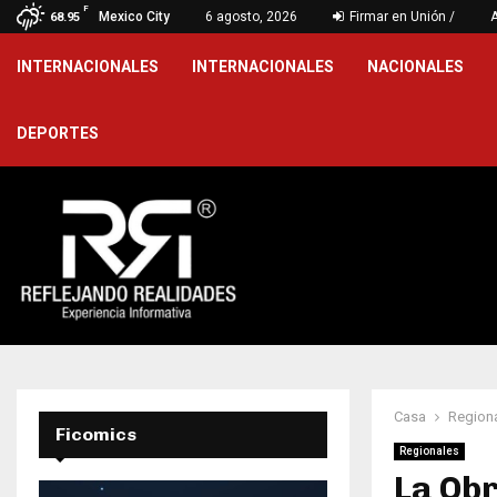
F
xtra en penales sobre…
Mexico City
6 agosto, 2026
Firmar en Unión /
Toluca dom
68.95
INTERNACIONALES
INTERNACIONALES
NACIONALES
DEPORTES
Casa
Region
Ficomics
Regionales
La Ob