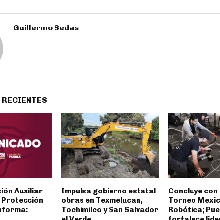
Guillermo Sedas
 RECIENTES
ión Auxiliar
Impulsa gobierno estatal
Concluye con 
e Protección
obras en Texmelucan,
Torneo Mexic
nforma:
Tochimilco y San Salvador
Robótica; Pue
el Verde
fortalece lid