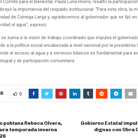
l Comité para el Bienestar, Paula Luna Rivera, resaltó la participación
brayó la importancia del respaldo institucional: “Para esta obra, la 
idad de Ciénega Larga y, agradecemos al gobernador que se fijó en
ridad el agua”, expresó.
 se suma a la visión de trabajo coordinado que impulsa el gobernad
e a la política social encabezada a nivel nacional por la presidenta 
nde el acceso al agua y a servicios básicos es fundamental para a
ntegral y de participación comunitaria.
IR
0
o poblana Rebeca Olvera,
Gobierno Estatal impul
ura temporada inverna
dignas con Obra 
026