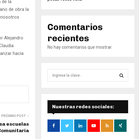
 de la
mano de obra la
 nosotros
Comentarios
recientes
or Alejandro
Claudia
No hay comentarios que mostrar.
vanzar hacia
B
ú
s
B
q
u
Ú
e
Nuestras redes sociales:
d
S
PRÓXIMO POST
a
sa escuelas
d
Q
Comunitaria
e
:
U