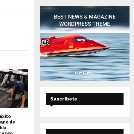
E
D
A
Suscríbete
éxito
ano de
bla
erazgo