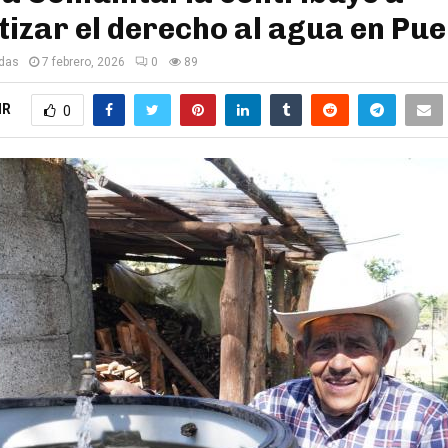
izar el derecho al agua en Pue
edas
7 febrero, 2026
0
89
IR
0