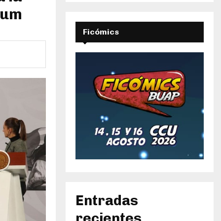
aum
Ficómics
Entradas
recientes