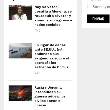
Nay Salvatori
Save my na
desafía a Morena: se
“autoquita el veto” y
anuncia su regreso a
redes sociales
0
En lugar de ceder
ante EE.UU., Irán
endurece sus
exigencias sobre el
estratégico
estrecho de Ormuz
0
Rusia y Ucrania
intensifican su
guerra aérea: los
civiles pagan el
precio