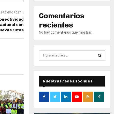
PRÓXIMO POST
Comentarios
conectividad
recientes
nacional con
uevas rutas
No hay comentarios que mostrar.
B
ú
s
B
q
u
Ú
e
Nuestras redes sociales:
d
S
a
d
Q
e
:
U