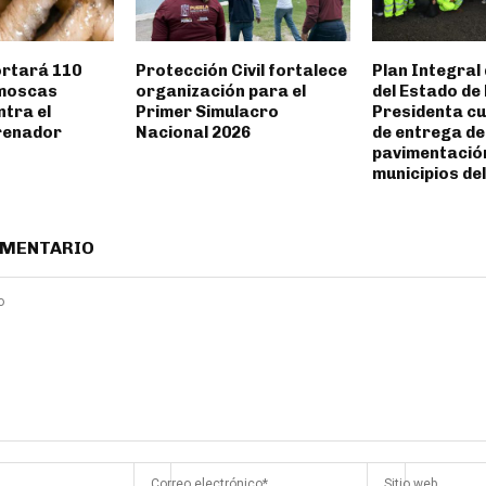
rtará 110
Protección Civil fortalece
Plan Integral 
 moscas
organización para el
del Estado de
ntra el
Primer Simulacro
Presidenta c
renador
Nacional 2026
de entrega de
pavimentación
municipios de
OMENTARIO