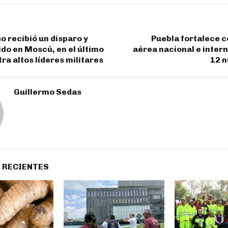
o recibió un disparo y
Puebla fortalece 
ido en Moscú, en el último
aérea nacional e inter
ra altos líderes militares
12 n
Guillermo Sedas
 RECIENTES