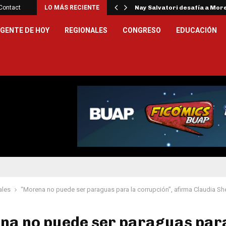
royecta talentos…
Contact
LO MÁS RECIENTE
Nay Salvatori desafía a Mor
GENTE DE HOY
REGIONALES
CONGRESO
EDUCACIÓN
ales
“Morena no puede ser paraguas para la corrupción”, afirma Claudia S
na no puede ser paraguas para