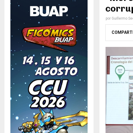
corru
por
Guillermo S
COMPART