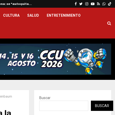
Facebook
Twitter
Instagram
Youtube
Rss
What
ena: se “autoquita…
En lugar de ceder an
CULTURA
SALUD
ENTRETENIMIENTO
heinbaum
Buscar
BUSCAR
 la