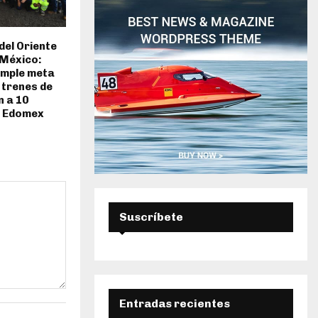
E
D
del Oriente
 México:
A
umple meta
 trenes de
 a 10
l Edomex
Suscríbete
Entradas recientes