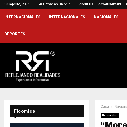
decreto para…
10 agosto, 2026
Firmar en Unión /
Secretaría de Deporte y Juventud p
About Us
Advertisement
INTERNACIONALES
INTERNACIONALES
NACIONALES
DEPORTES
Casa
Nacion
Ficomics
Nacionales
“More