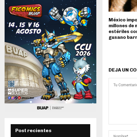
México impo
millones de
estériles co
gusano bar
DEJA UN C
Post recientes