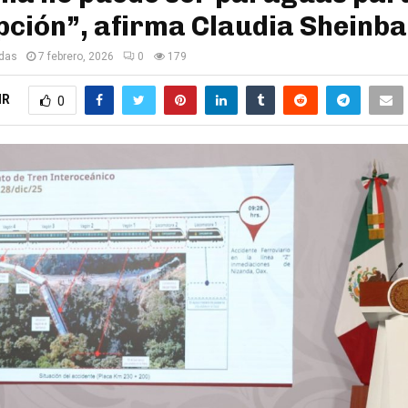
pción”, afirma Claudia Sheinb
edas
7 febrero, 2026
0
179
IR
0