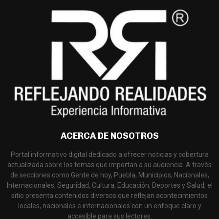
ACERCA DE NOSOTROS
Portal informativo digital dedicado a ofrecer noticias y cobertura
actualizada sobre los temas que importan a su audiencia. A través
de secciones como Gente de hoy, Puebla, Municipios, Nacionales,
Internacionales, Seguridad, Cultura, Educación, Deportes y Salud, el
sitio presenta contenidos diversos que reflejan acontecimientos
locales, nacionales e internacionales con un enfoque claro y
accesible para sus lectores.