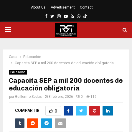
About Us
Advertisement
Contact
Facebook
Twitter
Instagram
Youtube
Rss
Whatsapp
MENÚ
PRINCIPAL
Casa
Educación
Capacita SEP a mil 200 docentes de educación obligatoria
Educación
Capacita SEP a mil 200 docentes de
educación obligatoria
por
Guillermo Sedas
8 febrero, 2026
0
116
COMPARTIR
0