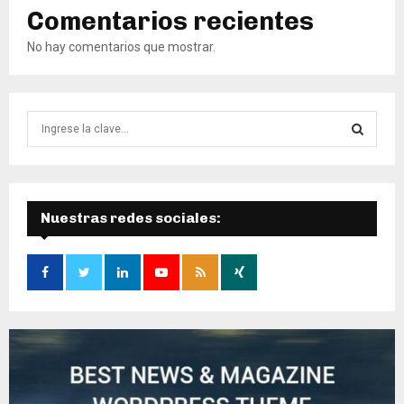
Comentarios recientes
No hay comentarios que mostrar.
B
ú
s
B
q
u
Ú
e
Nuestras redes sociales:
d
S
a
d
Q
e
:
U
E
D