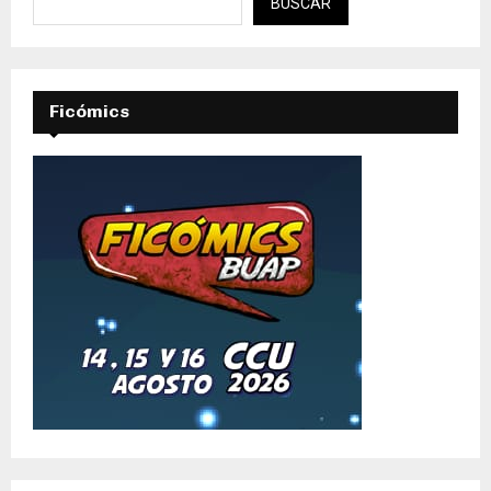
BUSCAR
Ficómics