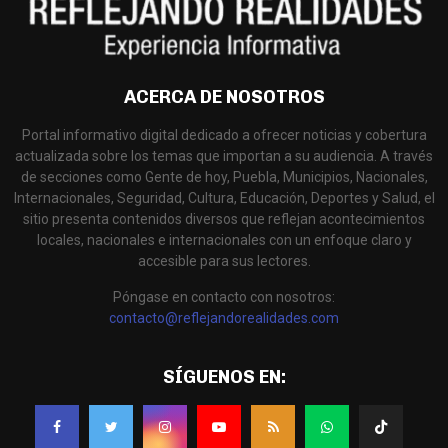
ACERCA DE NOSOTROS
Portal informativo digital dedicado a ofrecer noticias y cobertura
actualizada sobre los temas que importan a su audiencia. A través
de secciones como Gente de hoy, Puebla, Municipios, Nacionales,
Internacionales, Seguridad, Cultura, Educación, Deportes y Salud, el
sitio presenta contenidos diversos que reflejan acontecimientos
locales, nacionales e internacionales con un enfoque claro y
accesible para sus lectores.
Póngase en contacto con nosotros:
contacto@reflejandorealidades.com
SÍGUENOS EN: