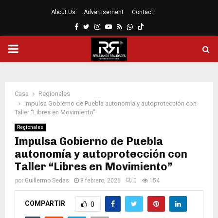
About Us
Advertisement
Contact
Facebook
Twitter
Instagram
Youtube
Rss
Whatsapp
MENÚ
PRINCIPAL
Casa
Regionales
Impulsa Gobierno de Puebla autonomía y autoprotección con
Taller “Libres en Movimiento”
Regionales
Impulsa Gobierno de Puebla
autonomía y autoprotección con
Taller “Libres en Movimiento”
por
Guillermo Sedas
8 febrero, 2026
0
154
COMPARTIR
0