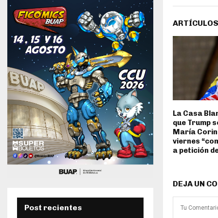
ARTÍCULOS
La Casa Bla
que Trump s
María Corin
viernes “co
a petición de
DEJA UN C
Post recientes