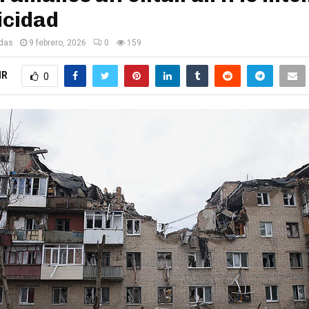
icidad
edas
9 febrero, 2026
0
159
IR
0