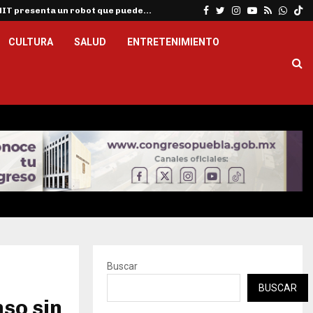
Facebook
Twitter
Instagram
Youtube
Rss
What
MIT presenta un robot que puede…
CULTURA
SALUD
ENTRETENIMIENTO
Buscar
BUSCAR
nso sin