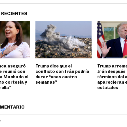
 RECIENTES
nca aseguró
Trump dice que el
Trump arreme
e reunió con
conflicto con Irán podría
Irán después 
a Machado el
durar “unas cuatro
términos del 
mo cortesía y
semanas”
aparecieran 
 ella”
estatales
OMENTARIO