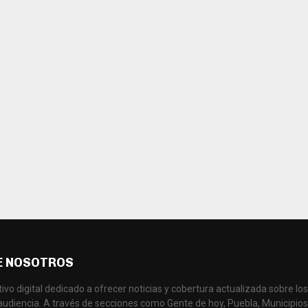
E NOSOTROS
ivo digital dedicado a ofrecer noticias y cobertura actualizada sobre l
audiencia. A través de secciones como Gente de hoy, Puebla, Municipios