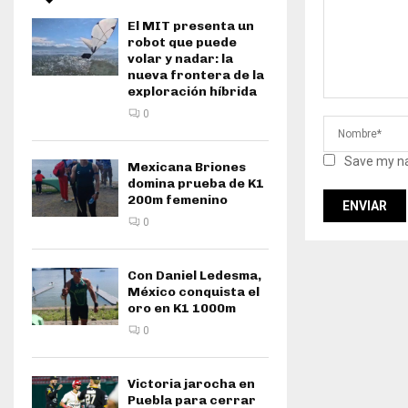
El MIT presenta un
robot que puede
volar y nadar: la
nueva frontera de la
exploración híbrida
0
Save my na
Mexicana Briones
domina prueba de K1
200m femenino
0
Con Daniel Ledesma,
México conquista el
oro en K1 1000m
0
Victoria jarocha en
Puebla para cerrar