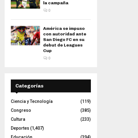
la campaña
0
América se impuso
con autoridad ante
San Diego FC en su
debut de Leagues
Cup
0
Categorías
Ciencia y Tecnología
(119)
Congreso
(385)
Cultura
(233)
Deportes
(1,407)
Educación
(394)