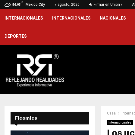
F
 más de 9 mil 800…
Mexico City
7 agosto, 2026
Firmar en Unión /
Devuelve G
A
56.95
INTERNACIONALES
INTERNACIONALES
NACIONALES
DEPORTES
Casa
Interna
Ficomics
Internacionales
Los uc