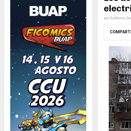
electr
por
Guillermo S
COMPART