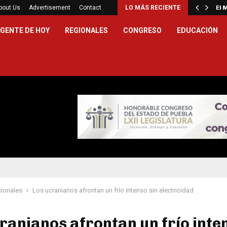
obierno Estatal esperanza, seguridad y bienestar…
bout Us
Advertisement
Contact
LO MÁS RECIENTE
El 
GENTE DE HOY
REGIONALES
CONGRESO
EDUCACIÓN
cionales
Los ucranianos afrontan un frío intenso sin electricidad
ranianos afrontan un frío inte