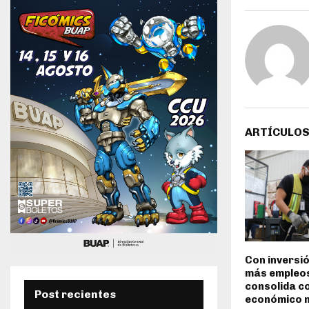
ARTÍCULOS
Con inversió
más empleos
consolida c
Post recientes
económico n