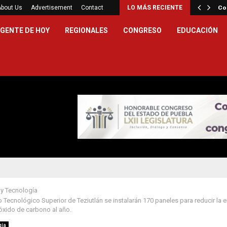
iste y se queda con el…
About Us
Advertisement
Contact
LO MÁS RECIENTE
Co
GENTE DE HOY
REGIONALES
CONGRESO
EDUCACIÓN
 y Tecnología
uto Tecnológico Superior de Teziutlán se instalarán 170 paneles para reducir la 
óxido de carbono al año.
gía