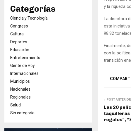
y la riqueza c
Categorías
Ciencia y Tecnología
La directora d
esta iniciativ
Congreso
98.82 tonelad
Cultura
Deportes
Finalmente, de
Educación
con la polític
Entretenimiento
transición en
Gente de Hoy
Internacionales
COMPART
Municipios
Nacionales
Regionales
POST ANTERIOR
Salud
Las 20 pel
taquilleras
Sin categoría
regalos”, “