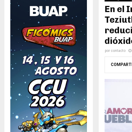
En el 
Teziut
reduci
dióxid
por
contacto
COMPART