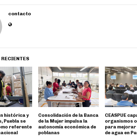
contacto
 RECIENTES
n histórica y
Consolidación de la Banca
CEASPUE capa
, Puebla se
de la Mujer impulsa la
organismos 
omo referente
autonomía económica de
para mejorar 
acional
poblanas
de agua en Pu