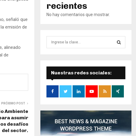
recientes
No hay comentarios que mostrar.
no, señaló que
 la emisión de
B
ú
e, alineado
s
B
al de
q
u
Ú
e
Nuestras redes sociales:
d
S
a
d
Q
e
:
U
PRÓXIMO POST
io Ambiente
E
para asumir
los desafíos
D
del sector.