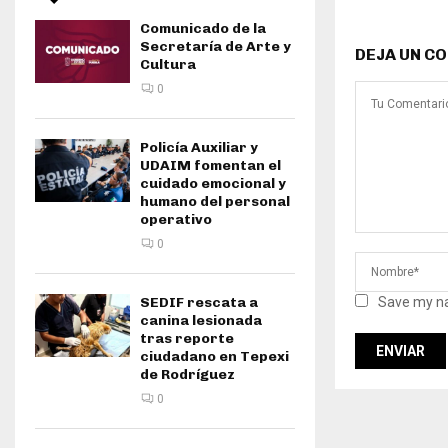
Comunicado de la
Secretaría de Arte y
DEJA UN C
Cultura
0
Policía Auxiliar y
UDAIM fomentan el
cuidado emocional y
humano del personal
operativo
0
Save my na
SEDIF rescata a
canina lesionada
tras reporte
ciudadano en Tepexi
de Rodríguez
0