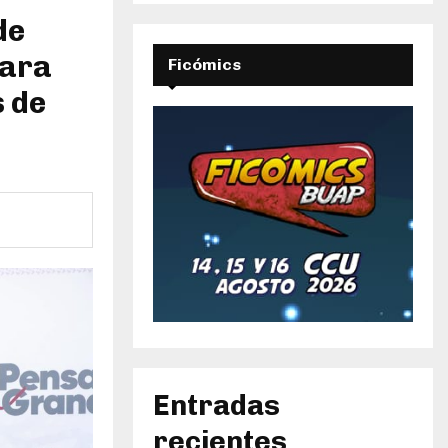
de
para
Ficómics
s de
Entradas
recientes