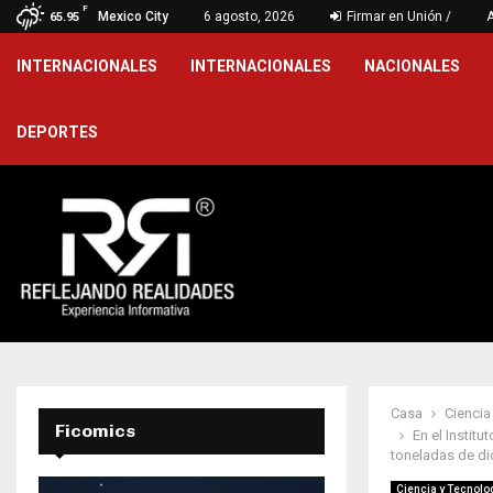
F
undo oro en natación artística…
Mexico City
6 agosto, 2026
Firmar en Unión /
Tejeda res
65.95
INTERNACIONALES
INTERNACIONALES
NACIONALES
DEPORTES
Casa
Ciencia
Ficomics
En el Instit
toneladas de di
Ciencia y Tecnolo