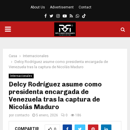
About Us
Advertisement
Contact
Facebook
Twitter
Instagram
Youtube
Rss
Whatsapp
MENÚ
PRINCIPAL
Casa
Internacionales
Delcy Rodríguez asume como presidenta encargada de
Venezuela tras la captura de Nicolás Maduro
Internacionales
Delcy Rodríguez asume como
presidenta encargada de
Venezuela tras la captura de
Nicolás Maduro
por
contacto
5 enero, 2026
0
186
COMPARTIR
0