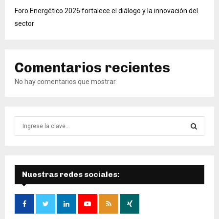
Foro Energético 2026 fortalece el diálogo y la innovación del
sector
Comentarios recientes
No hay comentarios que mostrar.
B
ú
s
B
q
u
Ú
e
Nuestras redes sociales:
d
S
a
d
Q
e