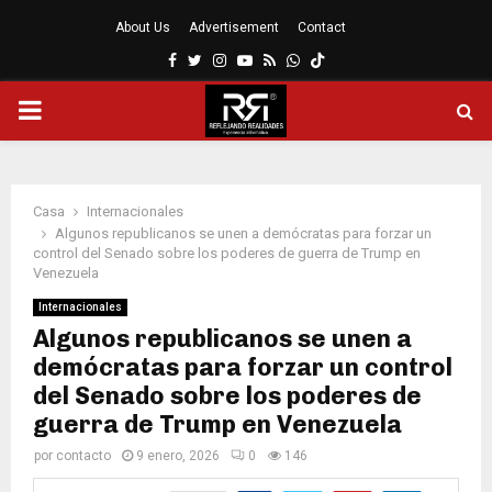
About Us
Advertisement
Contact
Facebook
Twitter
Instagram
Youtube
Rss
Whatsapp
MENÚ
PRINCIPAL
Casa
Internacionales
Algunos republicanos se unen a demócratas para forzar un
control del Senado sobre los poderes de guerra de Trump en
Venezuela
Internacionales
Algunos republicanos se unen a
demócratas para forzar un control
del Senado sobre los poderes de
guerra de Trump en Venezuela
por
contacto
9 enero, 2026
0
146