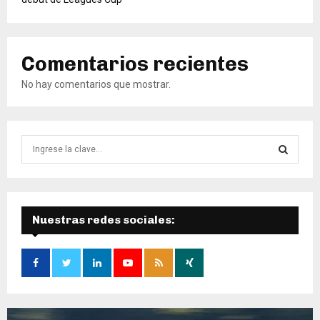
Comentarios recientes
No hay comentarios que mostrar.
B
ú
s
B
q
u
Ú
e
Nuestras redes sociales:
d
S
a
d
Q
e
:
U