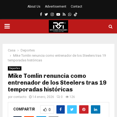
About Us
Advertisement
Contact
Facebook
Twitter
Instagram
Youtube
Rss
Whatsapp
MENÚ
PRINCIPAL
Casa
Deportes
Mike Tomlin renuncia como entrenador de los Steelers tras 19
temporadas históricas
Deportes
Mike Tomlin renuncia como
entrenador de los Steelers tras 19
temporadas históricas
por
contacto
14 enero, 2026
0
126
COMPARTIR
0