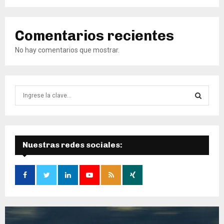
Comentarios recientes
No hay comentarios que mostrar.
B
ú
s
B
q
u
Ú
e
Nuestras redes sociales:
d
S
a
d
Q
e
:
U
E