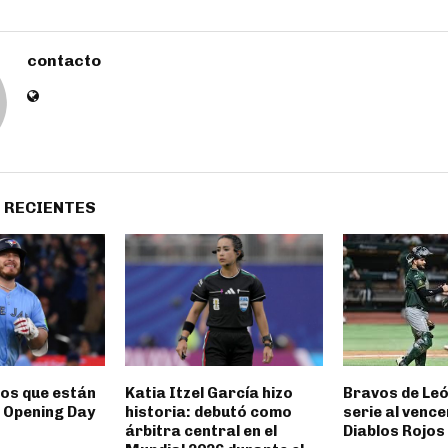
contacto
 RECIENTES
os que están
Katia Itzel García hizo
Bravos de León
e Opening Day
historia: debutó como
serie al vence
árbitra central en el
Diablos Rojos 