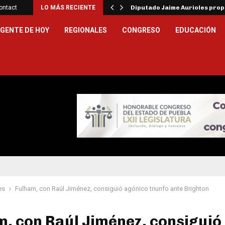
ar la…
ontact
LO MÁS RECIENTE
Diputado Jaime Aurioles pro
GENTE DE HOY
REGIONALES
CONGRESO
EDUCACIÓN
es
Fulham, con Raúl Jiménez, consiguió agónico triunfo ante Brighton
, con Raúl Jiménez, consiguió