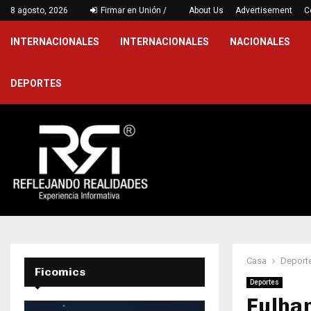
…
8 agosto, 2026
Firmar en Unión /
Victoria jarocha en Puebla para cerr
About Us
Advertisement
C
INTERNACIONALES
INTERNACIONALES
NACIONALES
DEPORTES
Casa
Deport
Ficomics
Deportes
Fulham