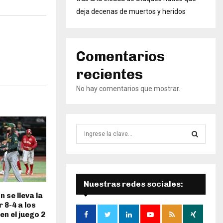
deja decenas de muertos y heridos
Comentarios
recientes
No hay comentarios que mostrar.
B
ú
s
B
q
u
Ú
e
Nuestras redes sociales:
d
S
 se lleva la
a
r 8-4 a los
d
Q
en el juego 2