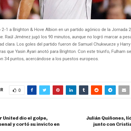
 2-1 a Brighton & Hove Albion en un partido agónico de la Jornada 2
e. Raúl Jiménez jugó los 90 minutos, aunque no logró marcar a pesa
ad clara. Los goles del partido fueron de Samuel Chukwueze y Harry
as que Yasin Ayari anotó para Brighton. Con este triunfo, Fulham se
on 34 puntos, acercándose a los puestos europeos.
IR
0
United dio el golpe,
Julián Quiñones, lí
senal y cortó su invicto en
junto con Crist