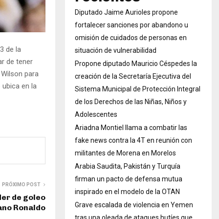
Diputado Jaime Aurioles propone
fortalecer sanciones por abandono u
omisión de cuidados de personas en
3 de la
situación de vulnerabilidad
r de tener
Propone diputado Mauricio Céspedes la
 Wilson para
creación de la Secretaría Ejecutiva del
 ubica en la
Sistema Municipal de Protección Integral
de los Derechos de las Niñas, Niños y
Adolescentes
Ariadna Montiel llama a combatir las
fake news contra la 4T en reunión con
militantes de Morena en Morelos
Arabia Saudita, Pakistán y Turquía
firman un pacto de defensa mutua
PRÓXIMO POST
inspirado en el modelo de la OTAN
der de goleo
Grave escalada de violencia en Yemen
iano Ronaldo
tras una oleada de ataques hutíes que