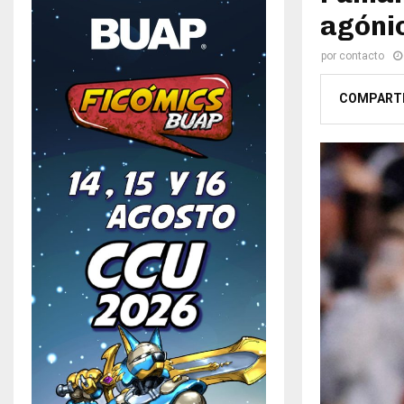
agónic
por
contacto
COMPART