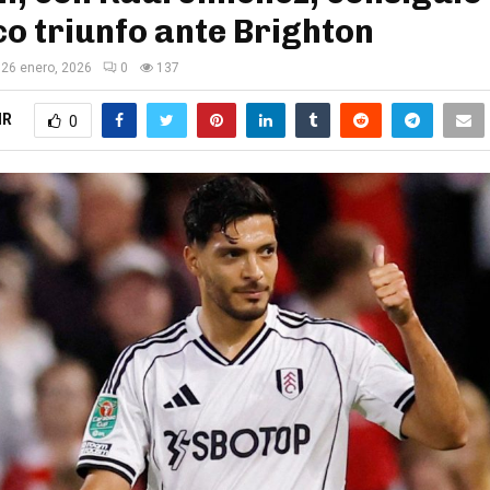
o triunfo ante Brighton
26 enero, 2026
0
137
IR
0