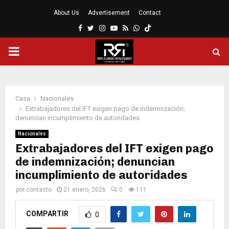
About Us
Advertisement
Contact
Facebook
Twitter
Instagram
Youtube
Rss
Whatsapp
MENÚ
PRINCIPAL
Casa
Nacionales
Extrabajadores del IFT exigen pago de indemnización;
denuncian incumplimiento de autoridades
Nacionales
Extrabajadores del IFT exigen pago
de indemnización; denuncian
incumplimiento de autoridades
por
contacto
21 enero, 2026
0
111
COMPARTIR
0