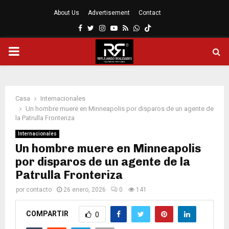
About Us
Advertisement
Contact
Facebook
Twitter
Instagram
Youtube
Rss
Whatsapp
MENÚ
PRINCIPAL
Casa
Internacionales
Un hombre muere en Minneapolis por disparos de un agente de
la Patrulla Fronteriza
Internacionales
Un hombre muere en Minneapolis
por disparos de un agente de la
Patrulla Fronteriza
por
contacto
26 enero, 2026
0
141
COMPARTIR
0