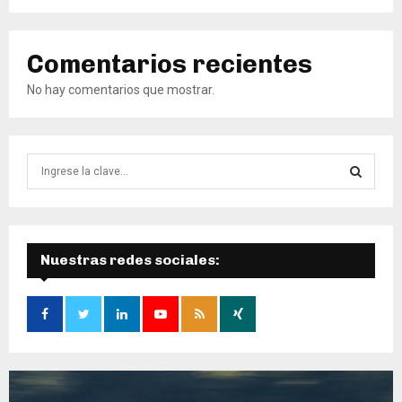
Comentarios recientes
No hay comentarios que mostrar.
B
ú
s
B
q
u
Ú
e
Nuestras redes sociales:
d
S
a
d
Q
e
:
U
E