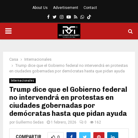
About Us
Advertisement
Contact
Facebook
Twitter
Instagram
Youtube
Rss
Whatsapp
MENÚ
PRINCIPAL
Casa
Internacionales
Trump dice que el Gobierno federal no intervendrá en protestas
en ciudades gobernadas por demócratas hasta que pidan ayuda
Internacionales
Trump dice que el Gobierno federal
no intervendrá en protestas en
ciudades gobernadas por
demócratas hasta que pidan ayuda
por
Guillermo Sedas
1 febrero, 2026
0
162
COMPARTIR
0