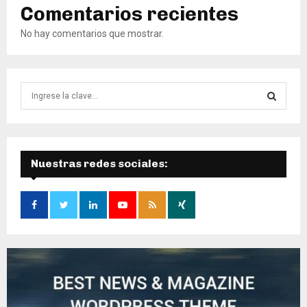
Comentarios recientes
No hay comentarios que mostrar.
B
ú
s
B
q
u
Ú
e
Nuestras redes sociales:
d
S
a
d
Q
e
:
U
E
D