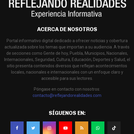
ACERCA DE NOSOTROS
Portal informativo digital dedicado a ofrecer noticias y cobertura
actualizada sobre los temas que importan a su audiencia. A través
de secciones como Gente de hoy, Puebla, Municipios, Nacionales,
Internacionales, Seguridad, Cultura, Educación, Deportes y Salud, el
sitio presenta contenidos diversos que reflejan acontecimientos
locales, nacionales e internacionales con un enfoque claro y
accesible para sus lectores.
Póngase en contacto con nosotros:
contacto@reflejandorealidades.com
SÍGUENOS EN: