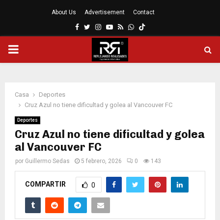
About Us
Advertisement
Contact
Facebook
Twitter
Instagram
Youtube
Rss
Whatsapp
MENÚ
PRINCIPAL
Casa
Deportes
Cruz Azul no tiene dificultad y golea al Vancouver FC
Deportes
Cruz Azul no tiene dificultad y golea
al Vancouver FC
por
Guillermo Sedas
5 febrero, 2026
0
143
COMPARTIR
0