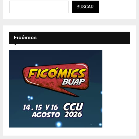
BUSCAR
Ficómics