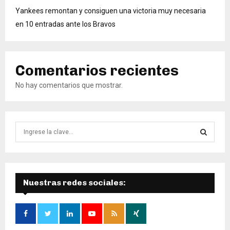
Yankees remontan y consiguen una victoria muy necesaria
en 10 entradas ante los Bravos
Comentarios recientes
No hay comentarios que mostrar.
B
ú
s
B
q
u
Ú
e
Nuestras redes sociales:
d
S
a
d
Q
e