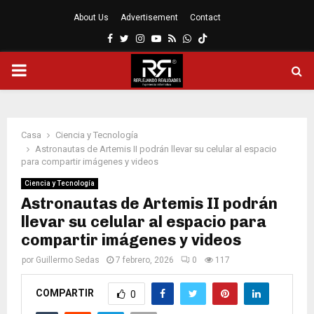
About Us
Advertisement
Contact
Facebook
Twitter
Instagram
Youtube
Rss
Whatsapp
MENÚ
PRINCIPAL
Casa
Ciencia y Tecnología
Astronautas de Artemis II podrán llevar su celular al espacio
para compartir imágenes y videos
Ciencia y Tecnología
Astronautas de Artemis II podrán
llevar su celular al espacio para
compartir imágenes y videos
por
Guillermo Sedas
7 febrero, 2026
0
117
COMPARTIR
0