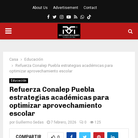
About Us
Advertisement
Contact
Facebook
Twitter
Instagram
Youtube
Rss
Whatsapp
MENÚ
PRINCIPAL
Casa
Educación
Refuerza Conalep Puebla estrategias académicas para
optimizar aprovechamiento escolar
Educación
Refuerza Conalep Puebla
estrategias académicas para
optimizar aprovechamiento
escolar
por
Guillermo Sedas
7 febrero, 2026
0
125
COMPARTIR
0