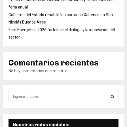
feria anual
Gobierno del Estado rehabilitó la barranca Xaltenco en San
Nicolás Buenos Aires
Foro Energético 2026 fortalece el diálogo y la innovación del
sector
Comentarios recientes
No hay comentarios que mostrar.
B
ú
s
B
q
u
Ú
e
Nuestras redes sociales: