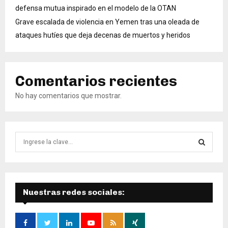
defensa mutua inspirado en el modelo de la OTAN
Grave escalada de violencia en Yemen tras una oleada de
ataques hutíes que deja decenas de muertos y heridos
Comentarios recientes
No hay comentarios que mostrar.
B
ú
s
B
q
u
Ú
e
Nuestras redes sociales:
d
S
a
d
Q