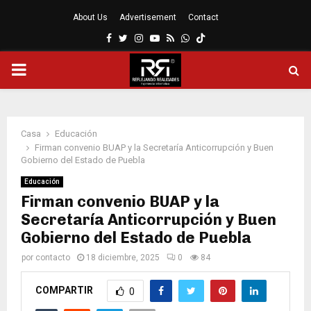
About Us
Advertisement
Contact
Facebook
Twitter
Instagram
Youtube
Rss
Whatsapp
MENÚ
PRINCIPAL
Casa
Educación
Firman convenio BUAP y la Secretaría Anticorrupción y Buen
Gobierno del Estado de Puebla
Educación
Firman convenio BUAP y la
Secretaría Anticorrupción y Buen
Gobierno del Estado de Puebla
por
contacto
18 diciembre, 2025
0
84
COMPARTIR
0