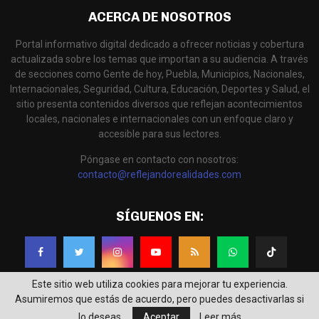
ACERCA DE NOSOTROS
Portal informativo digital dedicado a ofrecer noticias y cobertura
actualizada sobre los temas que importan a su audiencia. A través
de secciones como Gente de hoy, Puebla, Municipios, Nacionales,
Internacionales, Seguridad, Cultura, Educación, Deportes y Salud, el
sitio presenta contenidos diversos que reflejan acontecimientos
locales, nacionales e internacionales con un enfoque claro y
accesible para sus lectores.
Póngase en contacto con nosotros:
contacto@reflejandorealidades.com
SÍGUENOS EN:
Este sitio web utiliza cookies para mejorar tu experiencia.
Asumiremos que estás de acuerdo, pero puedes desactivarlas si
lo deseas.
Aceptar
Leer más
@2025 - Reflejando Realidades. Diseñado por
IdeoLógika