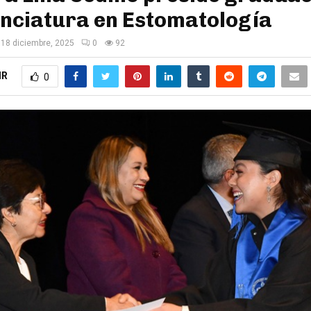
enciatura en Estomatología
18 diciembre, 2025
0
92
IR
0