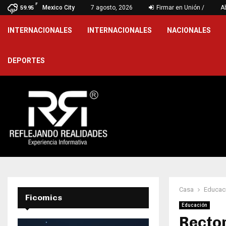
F
 aplica modelo de desarrollo…
Mexico City
7 agosto, 2026
Firmar en Unión /
Fortalece P
A
59.95
INTERNACIONALES
INTERNACIONALES
NACIONALES
DEPORTES
Casa
Educac
Ficomics
Educación
Rector