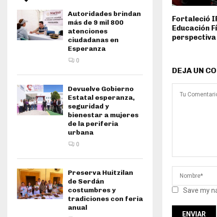
Autoridades brindan
Fortaleció 
más de 9 mil 800
Educación F
atenciones
perspectiva
ciudadanas en
Esperanza
0
DEJA UN C
Devuelve Gobierno
Estatal esperanza,
seguridad y
bienestar a mujeres
de la periferia
urbana
0
Preserva Huitzilan
de Serdán
costumbres y
Save my na
tradiciones con feria
anual