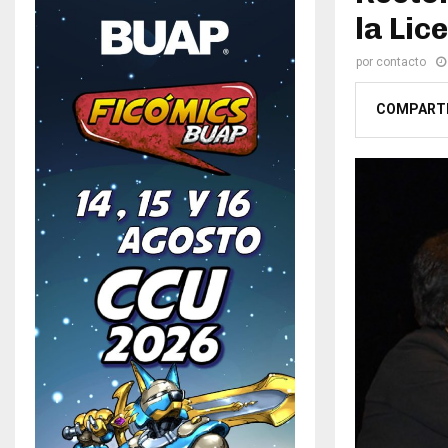
la Lic
por
contacto
COMPART