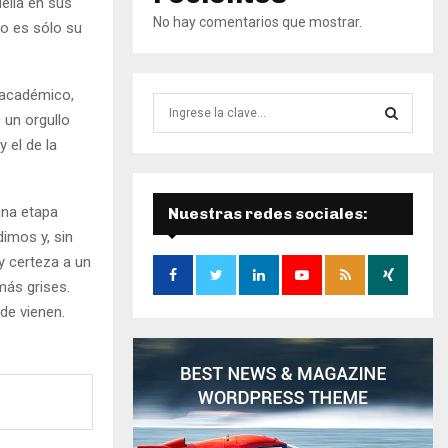
ella en sus
No hay comentarios que mostrar.
o es sólo su
o académico,
B
 un orgullo
ú
 el de la
s
B
q
u
Ú
e
una etapa
Nuestras redes sociales:
d
S
imos y, sin
a
y certeza a un
d
Q
más grises.
e
de vienen.
:
U
E
D
A