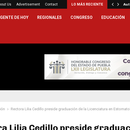
uebla prevención de violencia sexual y…
bout Us
Advertisement
Contact
LO MÁS RECIENTE
Aut
GENTE DE HOY
REGIONALES
CONGRESO
EDUCACIÓN
ión
Rectora Lilia Cedillo preside graduación de la Licenciatura en Estomato
a Lilia Cedillo preside gradua