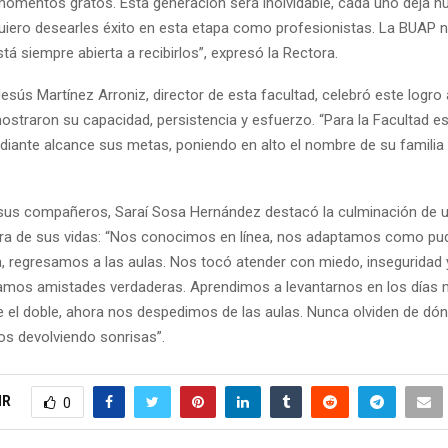
 momentos gratos. Esta generación será inolvidable, cada uno deja hu
uiero desearles éxito en esta etapa como profesionistas. La BUAP n
tá siempre abierta a recibirlos”, expresó la Rectora.
esús Martínez Arroniz, director de esta facultad, celebró este logr
ostraron su capacidad, persistencia y esfuerzo. “Para la Facultad es
diante alcance sus metas, poniendo en alto el nombre de su familia y
us compañeros, Saraí Sosa Hernández destacó la culminación de 
a de sus vidas: “Nos conocimos en línea, nos adaptamos como pud
, regresamos a las aulas. Nos tocó atender con miedo, inseguridad 
jamos amistades verdaderas. Aprendimos a levantarnos en los días 
le el doble, ahora nos despedimos de las aulas. Nunca olviden de dón
s devolviendo sonrisas”.
IR
0