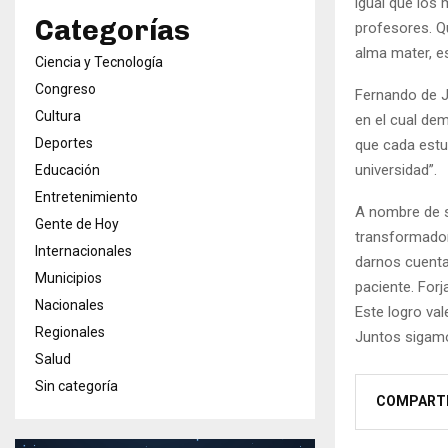
igual que los
Categorías
profesores. Q
alma mater, es
Ciencia y Tecnología
Congreso
Fernando de J
Cultura
en el cual dem
Deportes
que cada estu
universidad”.
Educación
Entretenimiento
A nombre de s
Gente de Hoy
transformador
Internacionales
darnos cuenta
Municipios
paciente. For
Nacionales
Este logro va
Regionales
Juntos sigamo
Salud
Sin categoría
COMPART