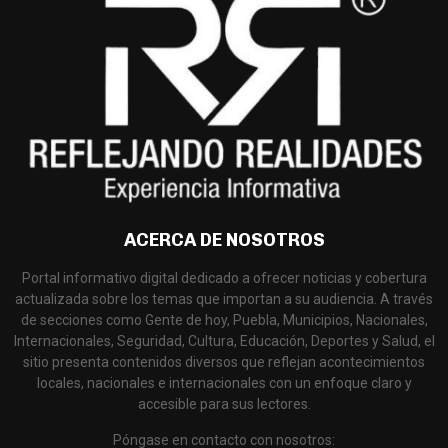
ACERCA DE NOSOTROS
Portal informativo digital dedicado a ofrecer noticias y cobertura
actualizada sobre los temas que importan a su audiencia. A través
de secciones como Gente de hoy, Puebla, Municipios, Nacionales,
Internacionales, Seguridad, Cultura, Educación, Deportes y Salud, el
sitio presenta contenidos diversos que reflejan acontecimientos
locales, nacionales e internacionales con un enfoque claro y
accesible para sus lectores.
Póngase en contacto con nosotros: