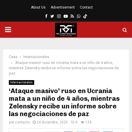
About Us
Advertisement
Contact
Facebook
Twitter
Instagram
Youtube
Rss
Whatsapp
MENÚ
PRINCIPAL
Casa
Internacionales
‘Ataque masivo’ ruso en Ucrania mata a un niño de 4 años,
mientras Zelensky recibe un informe sobre las negociaciones de
paz
Internacionales
‘Ataque masivo’ ruso en Ucrania
mata a un niño de 4 años, mientras
Zelensky recibe un informe sobre
las negociaciones de paz
por
contacto
24 diciembre, 2025
0
124