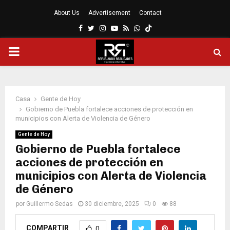
About Us
Advertisement
Contact
Facebook
Twitter
Instagram
Youtube
Rss
Whatsapp
MENÚ
PRINCIPAL
Casa
Gente de Hoy
Gobierno de Puebla fortalece acciones de protección en
municipios con Alerta de Violencia de Género
Gente de Hoy
Gobierno de Puebla fortalece
acciones de protección en
municipios con Alerta de Violencia
de Género
por
Guillermo Sedas
30 diciembre, 2025
0
88
COMPARTIR
0