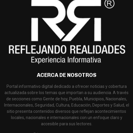
ACERCA DE NOSOTROS
Portal informativo digital dedicado a ofrecer noticias y cobertura
actualizada sobre los temas que importan a su audiencia. A través
de secciones como Gente de hoy, Puebla, Municipios, Nacionales,
Internacionales, Seguridad, Cultura, Educación, Deportes y Salud, el
sitio presenta contenidos diversos que reflejan acontecimientos
locales, nacionales e internacionales con un enfoque claro y
accesible para sus lectores.