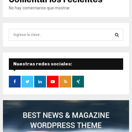
No hay comentarios que mostrar.
B
ú
s
B
q
u
Ú
e
Nuestras redes sociales:
d
S
a
d
Q
e
:
U
E
D
A