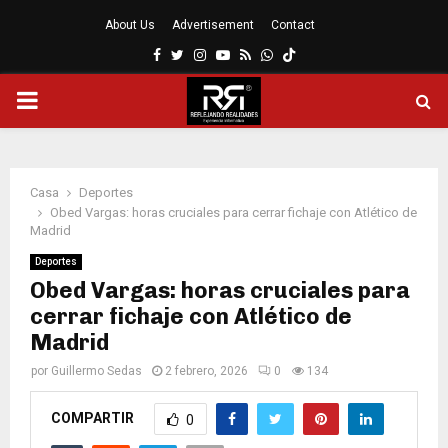
About Us
Advertisement
Contact
Facebook
Twitter
Instagram
Youtube
Rss
Whatsapp
MENÚ
PRINCIPAL
Casa
Deportes
Obed Vargas: horas cruciales para cerrar fichaje con Atlético de
Madrid
Deportes
Obed Vargas: horas cruciales para
cerrar fichaje con Atlético de
Madrid
por
Guillermo Sedas
2 febrero, 2026
0
134
COMPARTIR
0