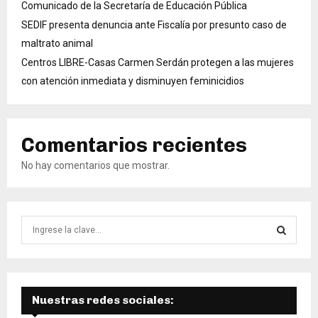
Comunicado de la Secretaría de Educación Pública
SEDIF presenta denuncia ante Fiscalía por presunto caso de
maltrato animal
Centros LIBRE-Casas Carmen Serdán protegen a las mujeres
con atención inmediata y disminuyen feminicidios
Comentarios recientes
No hay comentarios que mostrar.
B
ú
s
B
q
u
Ú
e
Nuestras redes sociales:
d
S