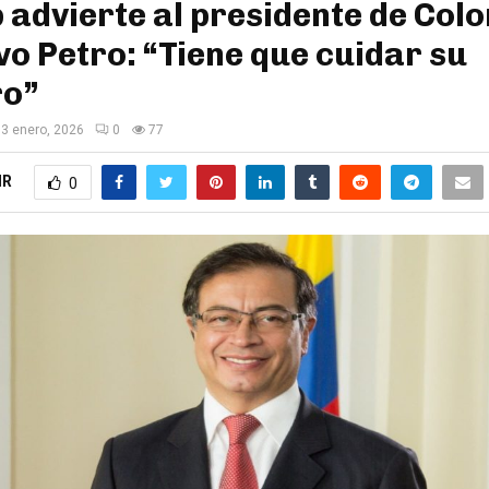
advierte al presidente de Col
o Petro: “Tiene que cuidar su
ro”
3 enero, 2026
0
77
IR
0