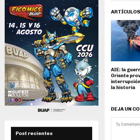
ARTÍCULOS
AIE: la guer
Oriente pro
interrupción
la historia
DEJA UN C
Post recientes