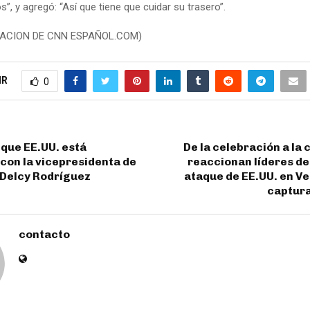
”, y agregó: “Así que tiene que cuidar su trasero”.
ACION DE CNN ESPAÑOL.COM)
IR
0
que EE.UU. está
De la celebración a la 
con la vicepresidenta de
reaccionan líderes de 
 Delcy Rodríguez
ataque de EE.UU. en Ve
captur
contacto