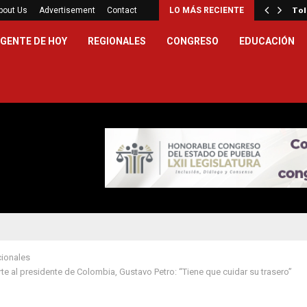
statal garantiza atención médica especializada a…
bout Us
Advertisement
Contact
LO MÁS RECIENTE
Tol
GENTE DE HOY
REGIONALES
CONGRESO
EDUCACIÓN
cionales
te al presidente de Colombia, Gustavo Petro: “Tiene que cuidar su trasero”