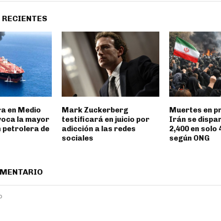
 RECIENTES
ra en Medio
Mark Zuckerberg
Muertes en p
voca la mayor
testificará en juicio por
Irán se dispa
 petrolera de
adicción a las redes
2,400 en solo 
sociales
según ONG
OMENTARIO