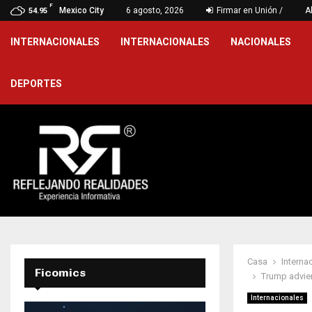
F
can salud y bienestar…
Mexico City
6 agosto, 2026
Firmar en Unión /
Gobierno e
A
54.95
INTERNACIONALES
INTERNACIONALES
NACIONALES
DEPORTES
Casa
Interna
Ficomics
Trump advier
Internacionales