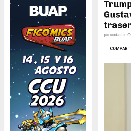
Trump 
Gustav
trase
por
contacto
COMPART