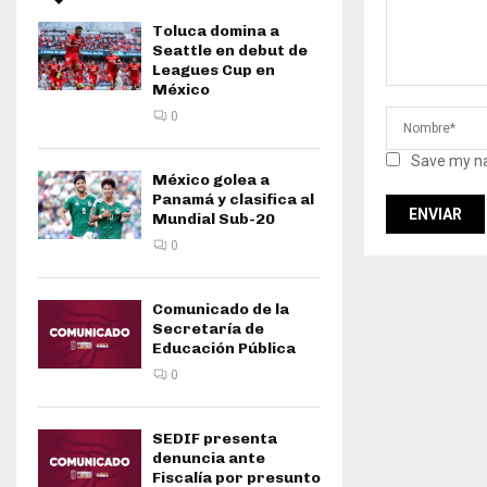
Toluca domina a
Seattle en debut de
Leagues Cup en
México
0
Save my na
México golea a
Panamá y clasifica al
Mundial Sub-20
0
Comunicado de la
Secretaría de
Educación Pública
0
SEDIF presenta
denuncia ante
Fiscalía por presunto